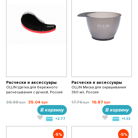
Расчески и аксессуары
Расчески и аксессуары
OLLIN Щетка для бережного
OLLIN Миска для окрашивания
расчесывания с ручкой, Россия
360 мл, Россия
36.88
35.04
17.76
16.87
В корзину
В корзину
+2.77
+1.33
-5%
-5%