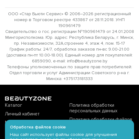
ООО «Стар Бьюти Сервис» © 2006–2026 регистрационный
номер в Торговом реестре 433867 от 28.11.2018. УНП
190961479
Свидетельство о гос. регистрации №190961479 от 24.01.2008
Мингорисполкома. Юр. адрес: Республика Беларусь, г. Минск,
пр. Независимости, 32А,строение 4, этаж 4, пом. 15-17
График работы: 24/7, обработка заказов пн-вс 9.00-21.00
(доставка пн-пт 10.00-18.00). Единый номер для покупателей:
6859090, e-mail: info@beautyzone.by
Телефоны уполномоченных по защите прав потребителей:
Отдел торговли и услуг Администрации Советского р-на г.
Минска: +375173181333
Каталог
Политика обработки
персональных данных
Личный кабинет
Политика обработки файлов
Магазины offline
cookie
Обработка файлов cookie
Доставка
Политика видеонаблюдения
Наш сайт использует файлы cookie для улучшения