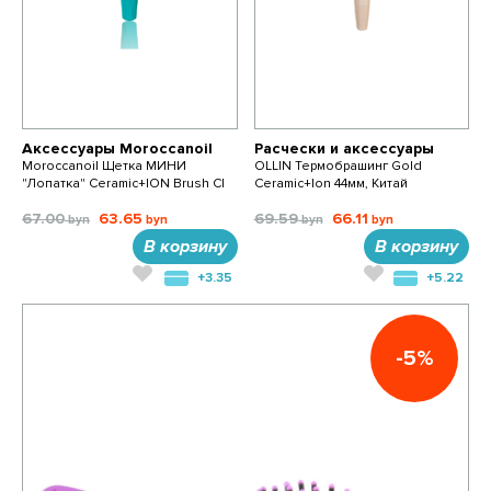
Аксессуары Moroccanoil
Расчески и аксессуары
Moroccanoil Щетка МИНИ
OLLIN Термобрашинг Gold
"Лопатка" Ceramic+ION Brush CI
Ceramic+Ion 44мм, Китай
67.00
63.65
69.59
66.11
В корзину
В корзину
+3.35
+5.22
-5%