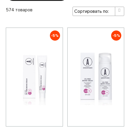
574 товаров
-5%
-5%