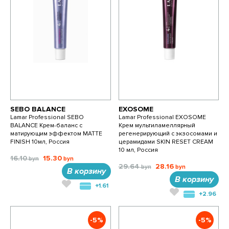
SEBO BALANCE
EXOSOME
Lamar Professional SEBO
Lamar Professional EXOSOME
BALANCE Крем-баланс с
Крем мультиламеллярный
матирующим эффектом MATTE
регенерирующий с экзосомами и
FINISH 10мл, Россия
церамидами SKIN RESET CREAM
10 мл, Россия
16.10
15.30
29.64
28.16
В корзину
В корзину
+1.61
+2.96
-5%
-5%