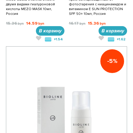
двумя видами гиалуроновой
фотостарения c ниацинамидом и
кислоты MEZO MASK 10мл,
витамином Е SUN PROTECTION
Россия
SPF 50+ 10мл, Россия
15.36
14.59
16.17
15.36
В корзину
В корзину
+1.54
+1.62
-5%