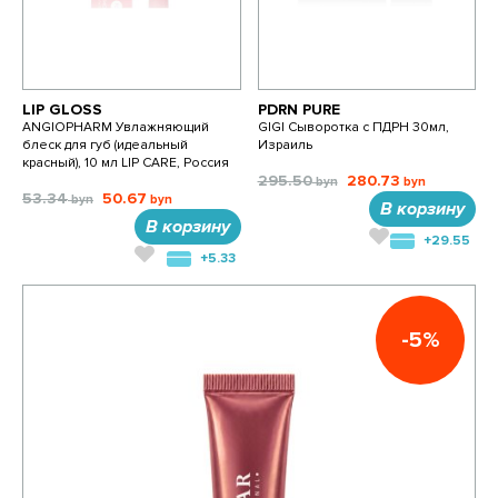
LIP GLOSS
PDRN PURE
ANGIOPHARM Увлажняющий
GIGI Сыворотка с ПДРН 30мл,
блеск для губ (идеальный
Израиль
красный), 10 мл LIP CARE, Россия
295.50
280.73
53.34
50.67
В корзину
В корзину
+29.55
+5.33
-5%