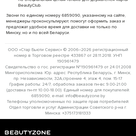
BeautyClub.
Звони по единому номеру 6859090, указанному на сайте,
менеджеры проконсультируют, помогут оформить заказ и
предложат удобное время для доставки не только по
Минску, но и по всей Беларуси.
ООО «Стар Бьюти Сервис» © 2006–2026 регистрационный
номер в Торговом реестре 433867 от 28.11.2018. УНП
190961479
Свидетельство о гос. регистрации №190961479 от 24.01.2008
Мингорисполкома. Юр. адрес: Республика Беларусь, г. Минск,
пр. Независимости, 32А,строение 4, этаж 4, пом. 15-17
График работы: 24/7, обработка заказов пн-вс 9.00-21.00
(доставка пн-пт 10.00-18.00). Единый номер для покупателей:
6859090, e-mail: info@beautyzone.by
Телефоны уполномоченных по защите прав потребителей:
Отдел торговли и услуг Администрации Советского р-на г.
Минска: +375173181333