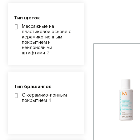
Тип щеток
Массажные на
пластиковой основе с
керамико-ионным
покрытием и
нейлоновыми
штифтами
2
Тип брашингов
С керамико-ионным
покрытием
4