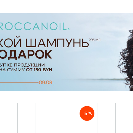
доступно в объемах 25 мл и 100 мл и является б
Средства
Moroccanoil
обеспечивают комплексный 
и защиту волос. Это позволяет поддерживать и
сияющий вид.
-5%