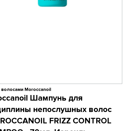
 волосами Moroccanoil
occanoil Шампунь для
циплины непослушных волос
ROCCANOIL FRIZZ CONTROL