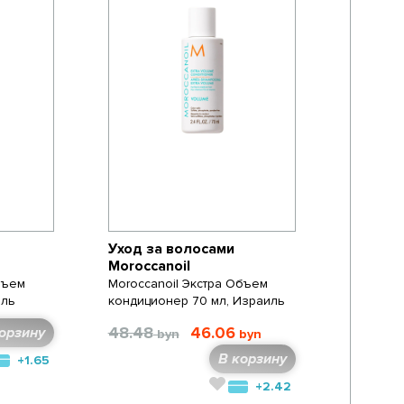
Уход за волосами
Moroccanoil
бъем
Moroccanoil Экстра Объем
иль
кондиционер 70 мл, Израиль
48.48
46.06
орзину
В корзину
+1.65
+2.42