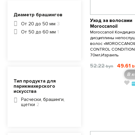
Диаметр брашингов
Уход за волосами
От 20 до 50 мм
3
Moroccanoil
От 50 до 60 мм
1
Moroccanoil Кондицио
дисциплины непослу
волос «MOROCCANOIL
CONTROL CONDITION
70мл,Израиль
52.22
49.61
В к
Тип продукта для
парикмахерского
искусства
Расчески, брашинги,
щетки
2