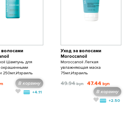
а волосами
Уход за волосами
noil
Moroccanoil
oil Шампунь для
Moroccanoil Легкая
а окрашенными
увлажняющая маска
и 250мл,Израиль
75мл,Израиль
49.94
47.44
В корзину
В корзину
+4.11
+2.50