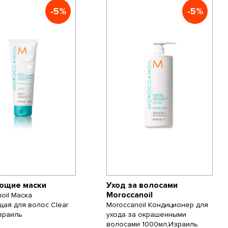
-5%
-5%
ющие маски
Уход за волосами
Moroccanoil
oil Маска
щая для волос Clear
Moroccanoil Кондиционер для
зраиль
ухода за окрашенными
волосами 1000мл,Израиль