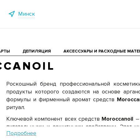
Минск
АРТЫ
ДЕПИЛЯЦИЯ
АКСЕССУАРЫ И РАСХОДНЫЕ МАТ
CANOIL
Роскошный бренд профессиональной косметики
продукты которого создаются на основе аргано
формулы и фирменный аромат средств
Moroccan
ритуал.
Ключевой компонент всех средств
Moroccanoil
– 
питательными и защитными свойствами. Этот ун
Подробнее
волосы, устраняет их тусклость и ломкость. Как 