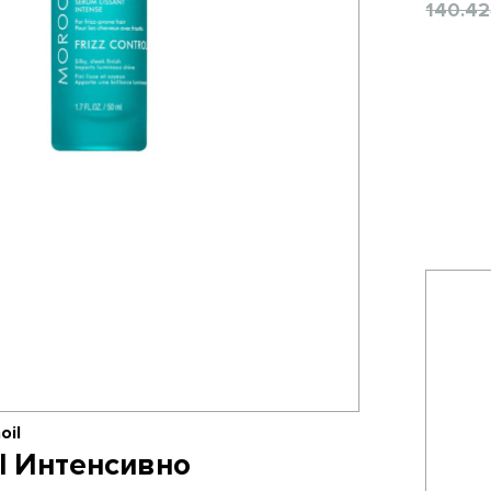
140.42
oil
l Интенсивно