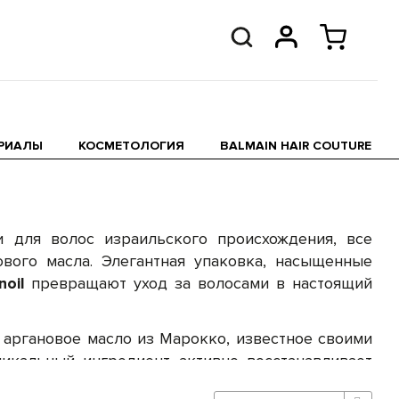
ЕРИАЛЫ
КОСМЕТОЛОГИЯ
BALMAIN HAIR COUTURE
 для волос израильского происхождения, все
вого масла. Элегантная упаковка, насыщенные
oil
превращают уход за волосами в настоящий
аргановое масло из Марокко, известное своими
икальный ингредиент активно восстанавливает
самостоятельный продукт аргановое масло бренда