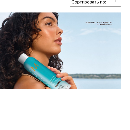
естселлером
Moroccanoil
.
уход, направленный на питание, восстановление
х в идеальном состоянии, придавая здоровый и