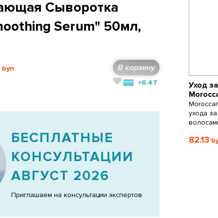
ающая Сыворотка
moothing Serum" 50мл,
В корзину
+6.47
Уход з
Morocca
Moroccan
ухода з
волосам
БЕСПЛАТНЫЕ
82.13
КОНСУЛЬТАЦИИ
АВГУСТ 2026
Приглашаем на консультации экспертов