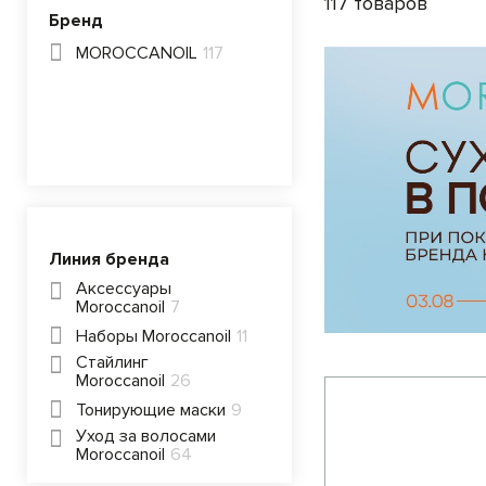
117 товаров
Бренд
MOROCCANOIL
117
Линия бренда
Аксессуары
Moroccanoil
7
Наборы Moroccanoil
11
Стайлинг
Moroccanoil
26
Тонирующие маски
9
Уход за волосами
Moroccanoil
64