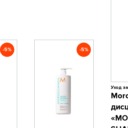
-5%
-5%
Уход за
Mor
дис
«MO