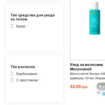
Тип средства для ухода
за телом
Крем
1
Уход за волосами
Тип расчесок
Moroccanoil
Карбоновые
1
Moroccanoil Экстра О
шампунь 70 мл, Изра
С хвостиком
1
32.93
В к