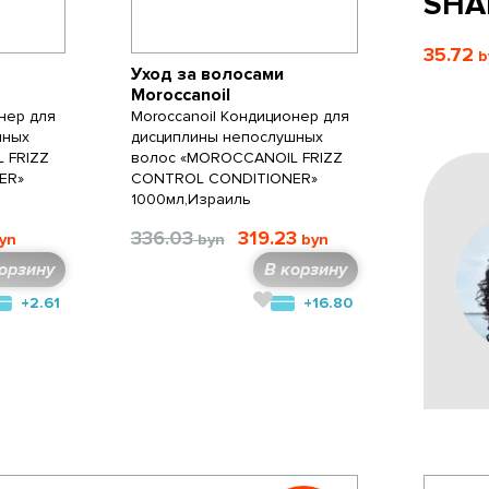
SHA
35.72
Уход за волосами
Moroccanoil
нер для
Moroccanoil Кондиционер для
шных
дисциплины непослушных
 FRIZZ
волос «MOROCCANOIL FRIZZ
ER»
CONTROL CONDITIONER»
1000мл,Израиль
336.03
319.23
орзину
В корзину
+2.61
+16.80