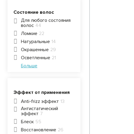
Состояние волос
Для любого состояния
волос
44
Ломкие
22
Натуральные
14
Окрашенные
29
Осветленные
21
Больше
Эффект от применения
Anti-frizz эффект
13
Антистатический
эффект
7
Блеск
55
Восстановление
26