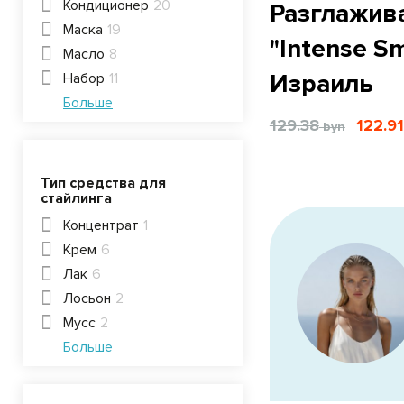
Кондиционер
20
Разглажив
Маска
19
"Intense S
Масло
8
Израиль
Набор
11
Больше
129.38
122.91
Тип средства для
стайлинга
Концентрат
1
Крем
6
Лак
6
Лосьон
2
Мусс
2
Больше