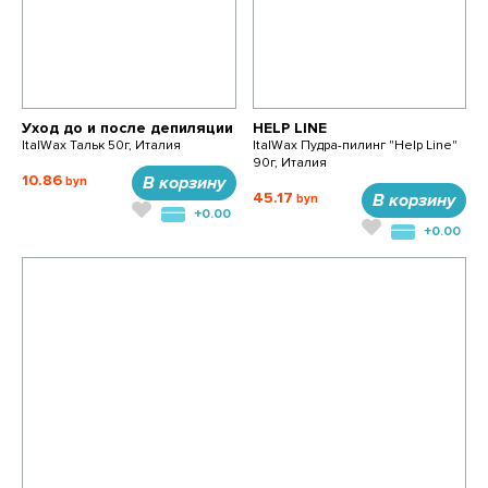
Уход до и после депиляции
HELP LINE
ItalWax Тальк 50г, Италия
ItalWax Пудра-пилинг "Help Line"
90г, Италия
10.86
В корзину
45.17
В корзину
+0.00
+0.00