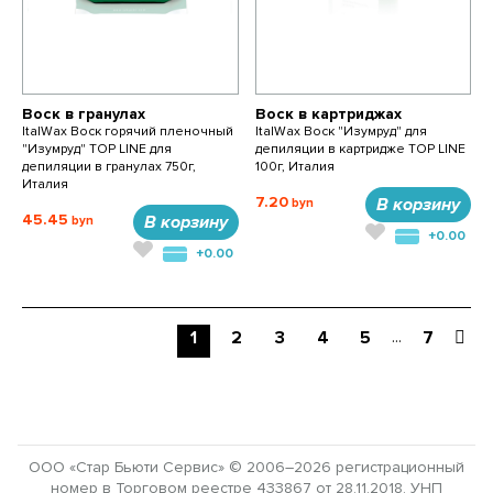
Воск в гранулах
Воск в картриджах
ItalWax Воск горячий пленочный
ItalWax Воск "Изумруд" для
"Изумруд" TOP LINE для
депиляции в картридже TOP LINE
депиляции в гранулах 750г,
100г, Италия
Италия
7.20
В корзину
45.45
В корзину
+0.00
+0.00
...
1
2
3
4
5
7
ООО «Стар Бьюти Сервис» © 2006–2026 регистрационный
номер в Торговом реестре 433867 от 28.11.2018. УНП