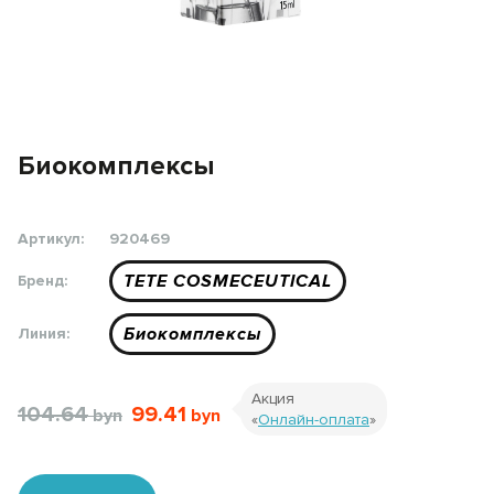
Биокомплексы
Артикул:
920469
TETE COSMECEUTICAL
Бренд:
Биокомплексы
Линия:
Акция
104.64
99.41
«
Онлайн-оплата
»