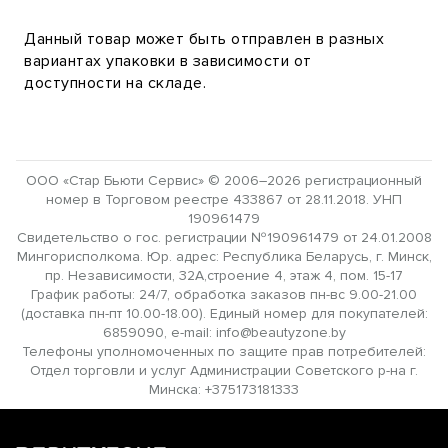
Данный товар может быть отправлен в разных
вариантах упаковки в зависимости от
доступности на складе.
ООО «Стар Бьюти Сервис» © 2006–2026 регистрационный
номер в Торговом реестре 433867 от 28.11.2018. УНП
190961479
Свидетельство о гос. регистрации №190961479 от 24.01.2008
Мингорисполкома. Юр. адрес: Республика Беларусь, г. Минск,
пр. Независимости, 32А,строение 4, этаж 4, пом. 15-17
График работы: 24/7, обработка заказов пн-вс 9.00-21.00
(доставка пн-пт 10.00-18.00). Единый номер для покупателей:
6859090, e-mail: info@beautyzone.by
Телефоны уполномоченных по защите прав потребителей:
Отдел торговли и услуг Администрации Советского р-на г.
Минска: +375173181333