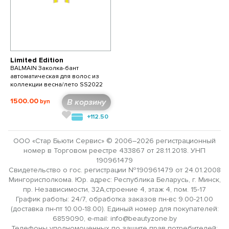
Limited Edition
BALMAIN Заколка-бант
автоматическая для волос из
коллекции весна/лето SS2022
1500.00
В корзину
+112.50
ООО «Стар Бьюти Сервис» © 2006–2026 регистрационный
номер в Торговом реестре 433867 от 28.11.2018. УНП
190961479
Свидетельство о гос. регистрации №190961479 от 24.01.2008
Мингорисполкома. Юр. адрес: Республика Беларусь, г. Минск,
пр. Независимости, 32А,строение 4, этаж 4, пом. 15-17
График работы: 24/7, обработка заказов пн-вс 9.00-21.00
(доставка пн-пт 10.00-18.00). Единый номер для покупателей:
6859090, e-mail: info@beautyzone.by
Телефоны уполномоченных по защите прав потребителей: