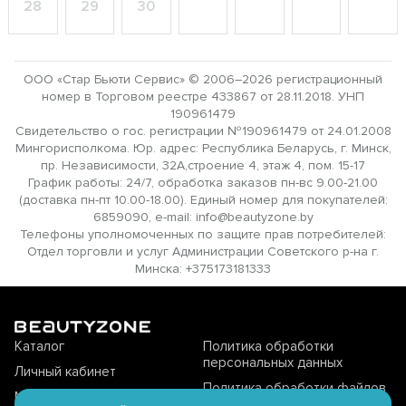
28
29
30
ООО «Стар Бьюти Сервис» © 2006–2026 регистрационный
номер в Торговом реестре 433867 от 28.11.2018. УНП
190961479
Свидетельство о гос. регистрации №190961479 от 24.01.2008
Мингорисполкома. Юр. адрес: Республика Беларусь, г. Минск,
пр. Независимости, 32А,строение 4, этаж 4, пом. 15-17
График работы: 24/7, обработка заказов пн-вс 9.00-21.00
(доставка пн-пт 10.00-18.00). Единый номер для покупателей:
6859090, e-mail: info@beautyzone.by
Телефоны уполномоченных по защите прав потребителей:
Отдел торговли и услуг Администрации Советского р-на г.
Минска: +375173181333
Каталог
Политика обработки
персональных данных
Личный кабинет
Политика обработки файлов
Магазины offline
cookie