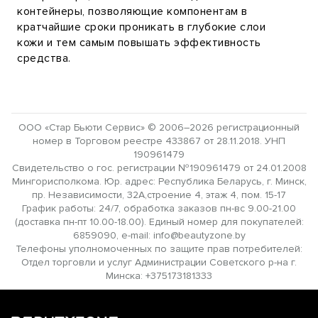
контейнеры, позволяющие компонентам в
кратчайшие сроки проникать в глубокие слои
кожи и тем самым повышать эффективность
средства.
ООО «Стар Бьюти Сервис» © 2006–2026 регистрационный
номер в Торговом реестре 433867 от 28.11.2018. УНП
190961479
Свидетельство о гос. регистрации №190961479 от 24.01.2008
Мингорисполкома. Юр. адрес: Республика Беларусь, г. Минск,
пр. Независимости, 32А,строение 4, этаж 4, пом. 15-17
График работы: 24/7, обработка заказов пн-вс 9.00-21.00
(доставка пн-пт 10.00-18.00). Единый номер для покупателей:
6859090, e-mail: info@beautyzone.by
Телефоны уполномоченных по защите прав потребителей:
Отдел торговли и услуг Администрации Советского р-на г.
Минска: +375173181333