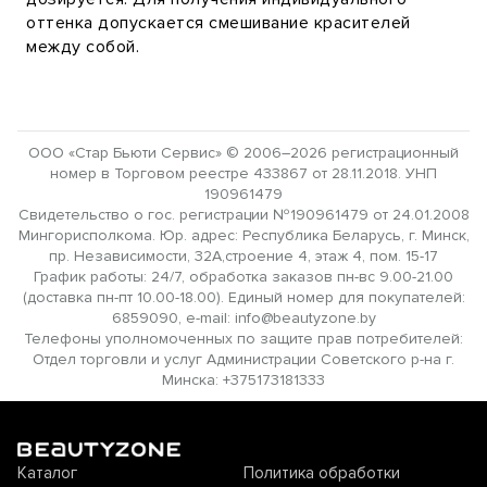
оттенка допускается смешивание красителей
между собой.
ООО «Стар Бьюти Сервис» © 2006–2026 регистрационный
номер в Торговом реестре 433867 от 28.11.2018. УНП
190961479
Свидетельство о гос. регистрации №190961479 от 24.01.2008
Мингорисполкома. Юр. адрес: Республика Беларусь, г. Минск,
пр. Независимости, 32А,строение 4, этаж 4, пом. 15-17
График работы: 24/7, обработка заказов пн-вс 9.00-21.00
(доставка пн-пт 10.00-18.00). Единый номер для покупателей:
6859090, e-mail: info@beautyzone.by
Телефоны уполномоченных по защите прав потребителей:
Отдел торговли и услуг Администрации Советского р-на г.
Минска: +375173181333
Каталог
Политика обработки