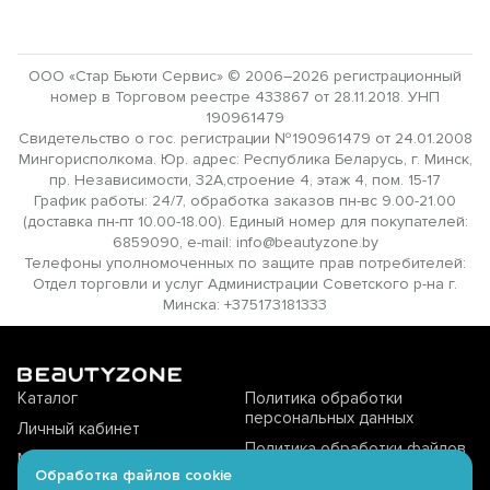
ООО «Стар Бьюти Сервис» © 2006–2026 регистрационный
номер в Торговом реестре 433867 от 28.11.2018. УНП
190961479
Свидетельство о гос. регистрации №190961479 от 24.01.2008
Мингорисполкома. Юр. адрес: Республика Беларусь, г. Минск,
пр. Независимости, 32А,строение 4, этаж 4, пом. 15-17
График работы: 24/7, обработка заказов пн-вс 9.00-21.00
(доставка пн-пт 10.00-18.00). Единый номер для покупателей:
6859090, e-mail: info@beautyzone.by
Телефоны уполномоченных по защите прав потребителей:
Отдел торговли и услуг Администрации Советского р-на г.
Минска: +375173181333
Каталог
Политика обработки
персональных данных
Личный кабинет
Политика обработки файлов
Магазины offline
cookie
Обработка файлов cookie