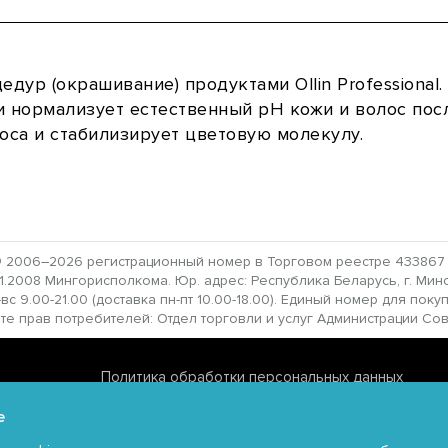
едур (окрашивание) продуктами Ollin Profession
и нормализует естественный рН кожи и волос пос
оса и стабилизирует цветовую молекулу.
 2006–2026 регистрационный номер в Торговом реестре 433867 от
2008 Мингорисполкома. Юр. адрес: Республика Беларусь, г. Минск,
с 9.00-21.00 (доставка пн-пт 10.00-18.00). Единый номер для поку
прав потребителей: Отдел торговли и услуг Администрации Совет
Политика обработки персональных данных
Политика обработки файлов cookie
e
Политика видеонаблюдения