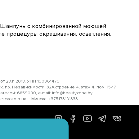
al. Шампунь с комбинированной моющей
ле процедуры окрашивания, осветления,
 28.11.2018. УНП 190961479
 пр. Независимости, 32А,строение 4, этаж 4, пом. 15-17
пателей: 6859090, e-mail: info@beautyzone.by
ского р-на г. Минска: +375173181333