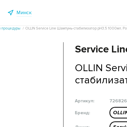
Минск
и процедуры
OLLIN Service Line Шампунь-стабилизатор рН3,5 1000мл, Р
Service Lin
OLLIN Serv
стабилизат
Артикул:
726826
OLLI
Бренд: