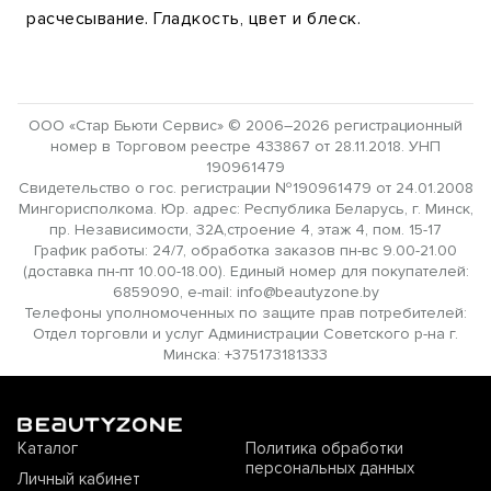
расчесывание. Гладкость, цвет и блеск.
ООО «Стар Бьюти Сервис» © 2006–2026 регистрационный
номер в Торговом реестре 433867 от 28.11.2018. УНП
190961479
Свидетельство о гос. регистрации №190961479 от 24.01.2008
Мингорисполкома. Юр. адрес: Республика Беларусь, г. Минск,
пр. Независимости, 32А,строение 4, этаж 4, пом. 15-17
График работы: 24/7, обработка заказов пн-вс 9.00-21.00
(доставка пн-пт 10.00-18.00). Единый номер для покупателей:
6859090, e-mail: info@beautyzone.by
Телефоны уполномоченных по защите прав потребителей:
Отдел торговли и услуг Администрации Советского р-на г.
Минска: +375173181333
Каталог
Политика обработки
персональных данных
Личный кабинет