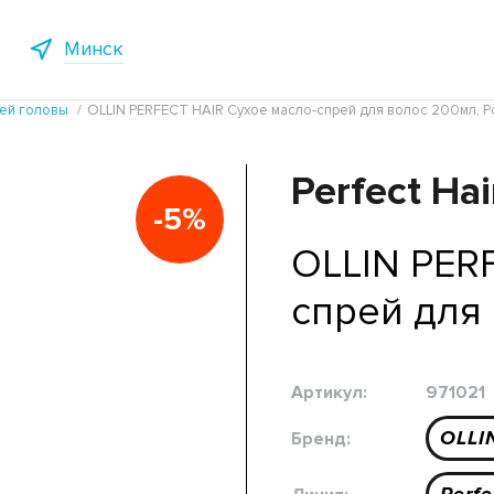
Минск
жей головы
OLLIN PERFECT HAIR Сухое масло-спрей для волос 200мл, Р
Perfect Hai
-5%
OLLIN PER
спрей для
Артикул:
971021
OLLI
Бренд: