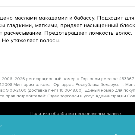
щено маслами макадамии и бабассу. Подходит для 
ы гладкими, мягкими, придает насыщенный блеск
ет расчесывание. Предотвращает ломкость волос.
 Не утяжеляет волосы.
 2006–2026 регистрационный номер в Торговом реестре 433867 от
2008 Мингорисполкома. Юр. адрес: Республика Беларусь, г. Минск,
с 9.00-21.00 (доставка пн-пт 10.00-18.00). Единый номер для поку
прав потребителей: Отдел торговли и услуг Администрации Совет
Политика обработки персональных данных
Политика обработки файлов cookie
e
Политика видеонаблюдения