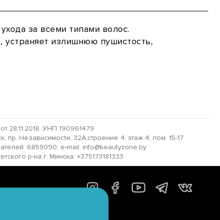
ухода за всеми типами волос.
, устраняет излишнюю пушистость,
 28.11.2018. УНП 190961479
 пр. Независимости, 32А,строение 4, этаж 4, пом. 15-17
пателей: 6859090, e-mail: info@beautyzone.by
ского р-на г. Минска: +375173181333