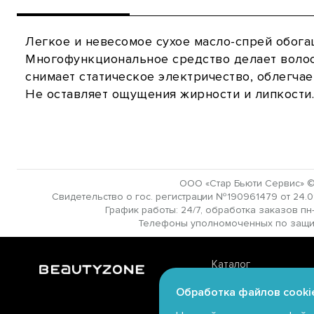
Легкое и невесомое сухое масло-спрей обога
Многофункциональное средство делает волос
снимает статическое электричество, облегча
Не оставляет ощущения жирности и липкости.
ООО «Стар Бьюти Сервис» ©
Свидетельство о гос. регистрации №190961479 от 24.01.
График работы: 24/7, обработка заказов пн-в
Телефоны уполномоченных по защите 
Каталог
Личный кабинет
Обработка файлов cooki
Магазины offline