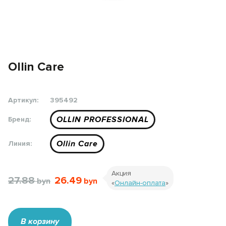
Ollin Care
Артикул:
395492
OLLIN PROFESSIONAL
Бренд:
Ollin Care
Линия:
Акция
27.88
26.49
«
Онлайн-оплата
»
В корзину