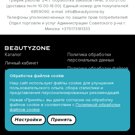
График работы: 24/7, обработка заказов пн-вс 9.00-21.00
(доставка пн-пт 10.00-18.00). Единый номер для покупателей:
6859090, e-mail: info@beautyzone.by
Телефоны уполномоченных по защите прав потребителей:
Отдел торговли и услуг Администрации Советского р-на г.
Минска: +375173181333
Каталог
Политика обработки
персональных данных
Личный кабинет
Политика обработки файлов
Магазины offline
cookie
Обработка файлов cookie
Доставка
Политика видеонаблюдения
Наш сайт использует файлы cookie для улучшения
пользовательского опыта, сбора статистики и
Оплата
Публичная оферта
представления персонализированных рекомендаций.
Обмен и возврат
Настройки cookies
Нажав «Принять», вы даете согласие на обработку
файлов cookie в соответствии с
Политикой обработки
файлов cookie
.
Настройки
Принять
Служба поддержки
685 9090