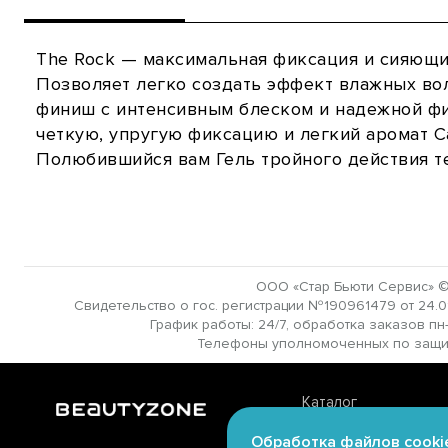
The Rock — максимальная фиксация и сияющи
Позволяет легко создать эффект влажных во
финиш с интенсивным блеском и надежной фик
четкую, упругую фиксацию и легкий аромат Ca
Полюбившийся вам Гель тройного действия т
ООО «Стар Бьюти Сервис» ©
Свидетельство о гос. регистрации №190961479 от 24.01.
График работы: 24/7, обработка заказов пн-в
Телефоны уполномоченных по защите 
Каталог
Личный кабинет
Обработка файлов cooki