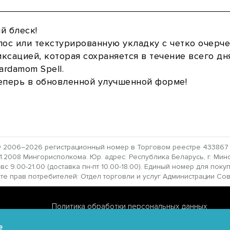
й блеск!
лос или текстурированную укладку с четко очерч
сацией, которая сохраняется в течение всего д
rdamom Spell.
еперь в обновленной улучшенной форме!
 2006–2026 регистрационный номер в Торговом реестре 433867 от
2008 Мингорисполкома. Юр. адрес: Республика Беларусь, г. Минск,
с 9.00-21.00 (доставка пн-пт 10.00-18.00). Единый номер для поку
прав потребителей: Отдел торговли и услуг Администрации Совет
Политика обработки персональных данных
Политика обработки файлов cookie
e