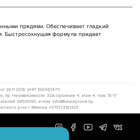
енными прядями. Обеспечивает гладкий
ня. Быстросохнущая формула придает
 28.11.2018. УНП 190961479
 пр. Независимости, 32А,строение 4, этаж 4, пом. 15-17
пателей: 6859090, e-mail: info@beautyzone.by
ского р-на г. Минска: +375173181333