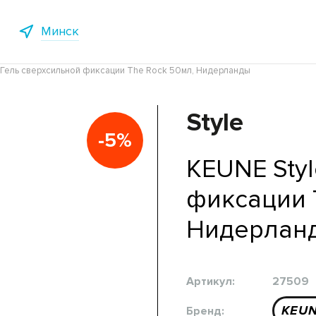
Минск
 Гель сверхсильной фиксации The Rock 50мл, Нидерланды
Style
-5%
KEUNE Sty
фиксации 
Нидерлан
Артикул:
27509
KEU
Бренд: