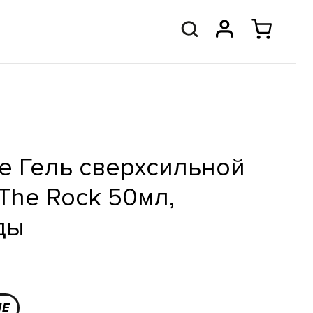
le Гель сверхсильной
The Rock 50мл,
ды
NE