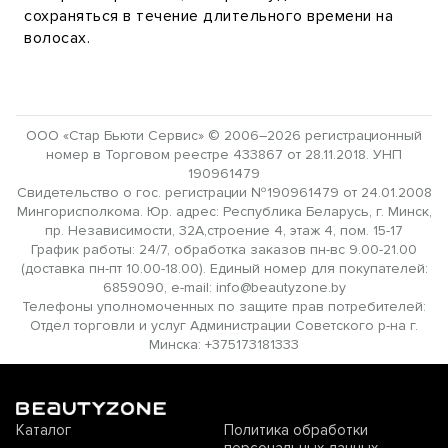
сохраняться в течение длительного времени на
волосах.
ООО «Стар Бьюти Сервис» © 2006–2026 регистрационный
номер в Торговом реестре 433867 от 28.11.2018. УНП
190961479
Свидетельство о гос. регистрации №190961479 от 24.01.2008
Мингорисполкома. Юр. адрес: Республика Беларусь, г. Минск,
пр. Независимости, 32А,строение 4, этаж 4, пом. 15-17
График работы: 24/7, обработка заказов пн-вс 9.00-21.00
(доставка пн-пт 10.00-18.00). Единый номер для покупателей:
6859090, e-mail: info@beautyzone.by
Телефоны уполномоченных по защите прав потребителей:
Отдел торговли и услуг Администрации Советского р-на г.
Минска: +375173181333
Каталог
Политика обработки