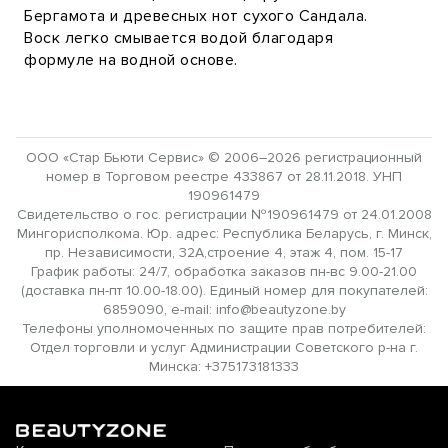
Бергамота и древесных нот сухого Сандала.
Воск легко смывается водой благодаря
формуле на водной основе.
ООО «Стар Бьюти Сервис» © 2006–2026 регистрационный
номер в Торговом реестре 433867 от 28.11.2018. УНП
190961479
Свидетельство о гос. регистрации №190961479 от 24.01.2008
Мингорисполкома. Юр. адрес: Республика Беларусь, г. Минск,
пр. Независимости, 32А,строение 4, этаж 4, пом. 15-17
График работы: 24/7, обработка заказов пн-вс 9.00-21.00
(доставка пн-пт 10.00-18.00). Единый номер для покупателей:
6859090, e-mail: info@beautyzone.by
Телефоны уполномоченных по защите прав потребителей:
Отдел торговли и услуг Администрации Советского р-на г.
Минска: +375173181333