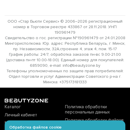
ООО «Стар Бьюти Сервис» © 2006–2026 регистрационный
номер в Торговом реестре 433867 от 28.11.2018. УНП
190961479
Свидетельство о гос. регистрации №190961479 от 24.01.2008
Мингорисполкома. Юр. адрес: Республика Беларусь, г. Минск,
пр. Независимости, 32А,строение 4, этаж 4, пом. 15-17
График работы: 24/7, обработка заказов пн-вс 9.00-21.00
(доставка пн-пт 10.00-18.00). Единый номер для покупателей:
6859090, e-mail: info@beautyzone.by
Телефоны уполномоченных по защите прав потребителей:
Отдел торговли и услуг Администрации Советского р-на г.
Минска: +375173181333
Каталог
Политика обработки
персональных данных
Личный кабинет
Политика обработки файлов
Магазины offline
cookie
Обработка файлов cookie