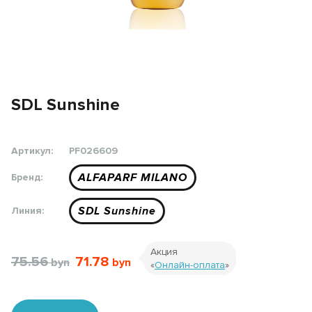
SDL Sunshine
Артикул:
PF026609
ALFAPARF MILANO
Бренд:
SDL Sunshine
Линия:
Акция
75.56
71.78
«
Онлайн-оплата
»