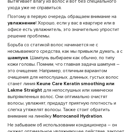
вытягивает влагу из волос и вот без специального
ухода уже не справиться.
Поэтому в первую очередь обращаем внимание на
увлажнение
! Хорошо, если у вас в квартире или в
офисе есть увлажнитель, это значительно упростит
решение проблемы.
Борьба со статикой волос начинается не с
несмываемого средства, как мы привыкли думать, а с
шампуня
. Шампунь выбираем как обычно, по типу
кожи головы. Помним, что главная задача шампуня –
это очищение. Например, отличным вариантом
очищения для непослушных, длинных, густых волос
станет линия
Keune Care Keratin smoothing или
Lakme Straight
для непослушных или химически
выпрямленных волос. Они оптимально очистят
волосы, увлажнят, придадут приятную плотность и
слегка утяжелят волосы. Также стоит обратить
внимание на линейку
Morrocanoil Hydration
.
Не забываем об использовании кондиционера – он
окажет оптимальное увлажняющее действие, закроет