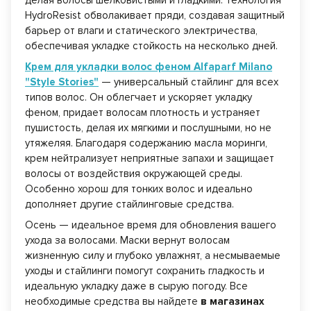
делая волосы шелковистыми и гладкими. Технология
HydroResist обволакивает пряди, создавая защитный
барьер от влаги и статического электричества,
обеспечивая укладке стойкость на несколько дней.
Крем для укладки волос феном Alfaparf Milano
"Style Stories"
— универсальный стайлинг для всех
типов волос. Он облегчает и ускоряет укладку
феном, придает волосам плотность и устраняет
пушистость, делая их мягкими и послушными, но не
утяжеляя. Благодаря содержанию масла моринги,
крем нейтрализует неприятные запахи и защищает
волосы от воздействия окружающей среды.
Особенно хорош для тонких волос и идеально
дополняет другие стайлинговые средства.
Осень — идеальное время для обновления вашего
ухода за волосами. Маски вернут волосам
жизненную силу и глубоко увлажнят, а несмываемые
уходы и стайлинги помогут сохранить гладкость и
идеальную укладку даже в сырую погоду. Все
необходимые средства вы найдете
в магазинах