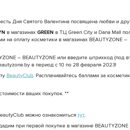
есть Дня Святого Валентина посвящена любви и дру
YN
в магазинах
GREEN
в ТЦ Green City и Dana Mall по
и на оплату косметики в магазинах BEAUTYZONE –
TYZONE – BEAUTYZONE или введите штрихкод (под 
autyzone.by в период с 10 по 28 февраля 2023!
рту
BeautyClub
. Расплачивайтесь баллами за косметик
тоимости ваших покупок. **
eautyClub можно ознакомиться
тут
.
ыдадим при первой покупке в магазине BEAUTYZONE