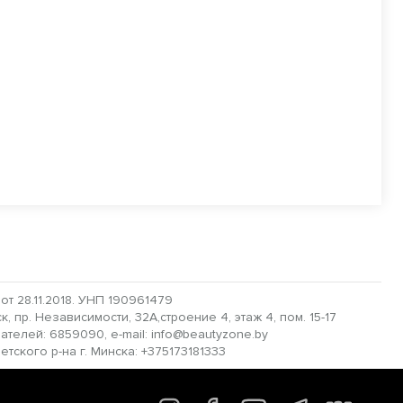
 28.11.2018. УНП 190961479
 пр. Независимости, 32А,строение 4, этаж 4, пом. 15-17
пателей: 6859090, e-mail: info@beautyzone.by
ского р-на г. Минска: +375173181333