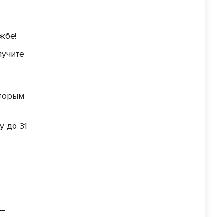
жбе!
лучите
вторым
у до 31
 –