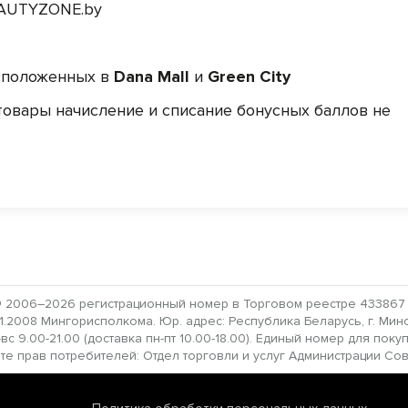
EAUTYZONE.by
асположенных в
Dana Mall
и
Green City
товары начисление и списание бонусных баллов не
 2006–2026 регистрационный номер в Торговом реестре 433867 от
2008 Мингорисполкома. Юр. адрес: Республика Беларусь, г. Минск,
с 9.00-21.00 (доставка пн-пт 10.00-18.00). Единый номер для поку
прав потребителей: Отдел торговли и услуг Администрации Совет